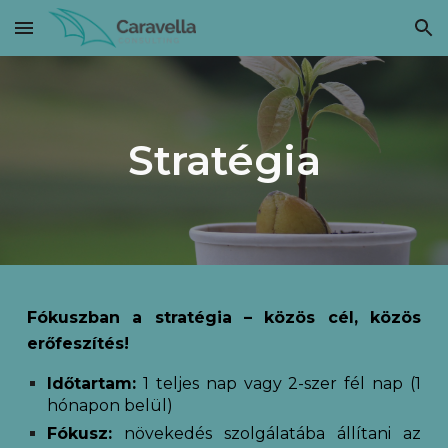
Skip to main content
Skip to navigation
Stratégia
Fókuszban a stratégia
–
közös cél, közös
erőfeszítés
!
Időtartam:
1
teljes nap vagy
2
-szer fél nap (1
hónapon belül)
Fókusz:
növekedés szolgálatába állítani az