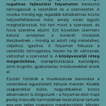
rugalmas fejlesztési folyamaton
keresztül
támogassuk a vezetőket és a szervezetet. A
munka mindig egy legalább kétalkalmas közös
helyzetfeltárással indul, amely során együtt
meghatározzuk, hol tart most a szervezet, és
hová szeretne eljutni. Ezt követően ütemterv
készül, amelyhez a konkrét modulok
illeszkednek – mindig az adott cég méretéhez,
céljaihoz igazítva. A folyamat fókusza a
vezető(k) támogatása, hiszen ha ők változnak,
változhat a szervezet is. A
középvezetői réteg
megerősítése,
szereptisztázása kulcslépés,
amit kognitív, gyakorlatias módszerekkel érünk
el.
Ezután történik a munkatársak bevonása a
vezetőkkel egyeztetett irányok mentén. Kisebb
csapatokkal külön, nagyobbakkal közös
alkalmakon is dolgozunk – a folyamat első majd
pedig második harmadának lezárultával tartunk
egy-egy teljes csapatos megbeszélést. Mindez