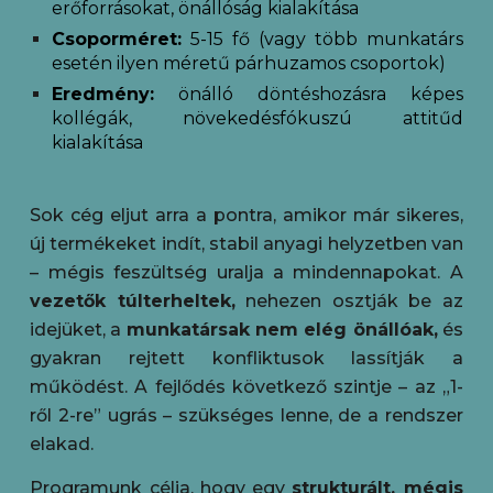
erőforrásokat, önállóság kialakítása
Csoporméret:
5-15 fő (vagy több munkatárs
esetén ilyen méretű párhuzamos csoportok)
Eredmény:
önálló döntéshozásra képes
kollégák
, növekedésfókuszú attitűd
kialakítása
Sok cég eljut arra a pontra, amikor már sikeres,
új termékeket indít, stabil anyagi helyzetben van
– mégis feszültség uralja a mindennapokat. A
vezetők túlterheltek,
nehezen osztják be az
idejüket, a
munkatársak nem elég önállóak,
és
gyakran rejtett konfliktusok lassítják a
működést. A fejlődés következő szintje – az „1-
ről 2-re” ugrás – szükséges lenne, de a rendszer
elakad.
Programunk célja, hogy egy
strukturált, mégis